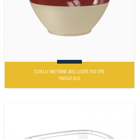
ECUELLE BRETONNE AVEC LISERÉ 1100 CM3
TNG110T.DLIS