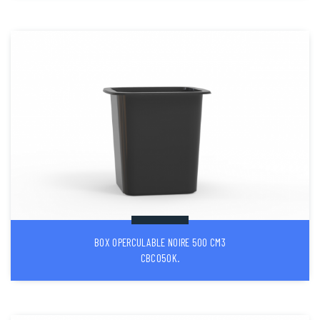
BOX OPERCULABLE NOIRE 500 CM3
CBC050K.