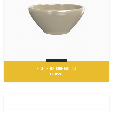
ECUELLE BRETONNE 590 CM3
TNG059T.