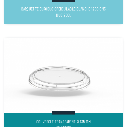
BARQUETTE EURODUO OPERCULABLE BLANCHE 1200 CM3
DUO120B.
COUVERCLE TRANSPARENT Ø 135 MM