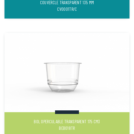
COUVERCLE TRANSPARENT 135 MM
CVO001TR/C
BOL OPERCULABLE TRANSPARENT 175 CM3
BEB018TR