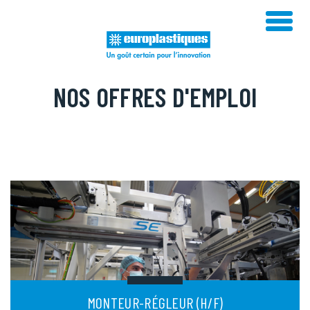
Skip
to
content
NOS OFFRES D'EMPLOI
MONTEUR-RÉGLEUR (H/F)