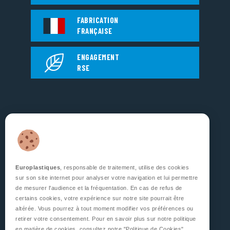
FABRICATION
FRANÇAISE
ENGAGEMENT
RSE
EUROPLASTIQUES
5, Rue Jean Dausset
Zone d’Activité des Grands Prés
53810 CHANGÉ
FRANCE
Europlastiques
, responsable de traitement, utilise des cookies
sur son site internet pour analyser votre navigation et lui permettre
SUIVEZ NOUS
de mesurer l'audience et la fréquentation. En cas de refus de
certains cookies, votre expérience sur notre site pourrait être
altérée. Vous pourrez à tout moment modifier vos préférences ou
retirer votre consentement. Pour en savoir plus sur notre politique
en matière de cookies, consultez notre
"Politique de Cookies"
.