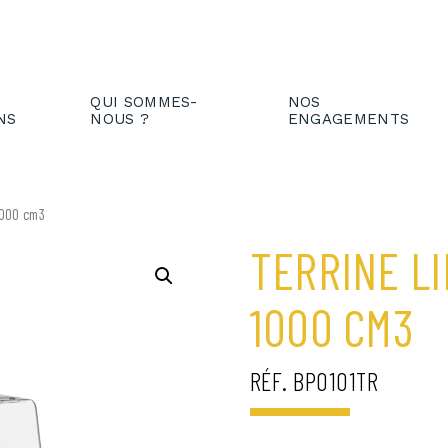
IENT
FR
EN
QUI SOMMES-
NOS
NS
NOUS ?
ENGAGEMENTS
1000 cm3
TERRINE L
1000 CM3
RÉF. BPO101TR