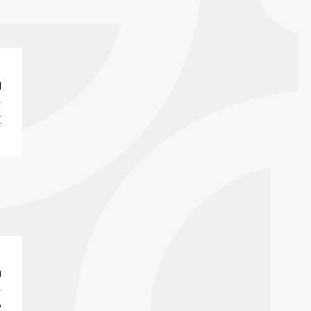
I
E
0
2