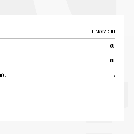
TRANSPARENT
OUI
OUI
) :
7