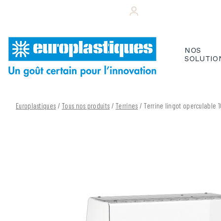
Skip
+33 (0)243 495 656
VOTRE ESPACE CL
to
content
NOS
SOLUTIO
Europlastiques
/
Tous nos produits
/
Terrines
/ Terrine lingot operculable 