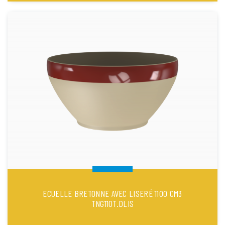
ECUELLE BRETONNE AVEC LISERÉ 1100 CM3
TNG110T.DLIS