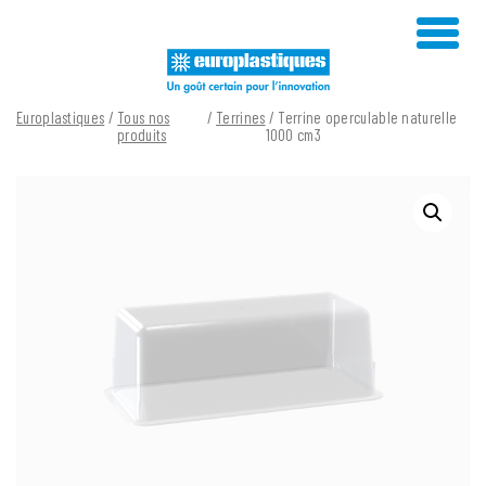
Skip
to
content
Europlastiques
/
Tous nos
/
Terrines
/ Terrine operculable naturelle
produits
1000 cm3