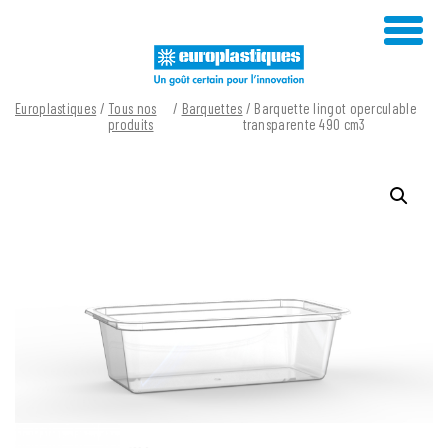
Skip
to
content
Europlastiques
/
Tous nos
/
Barquettes
/ Barquette lingot operculable
produits
transparente 490 cm3