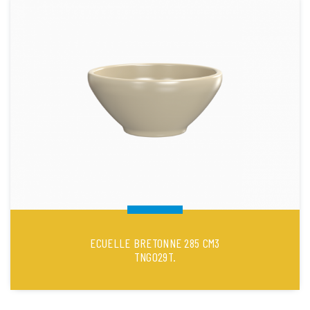
ECUELLE BRETONNE 285 CM3
TNG029T.