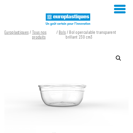
Skip
to
content
Europlastiques
/
Tous nos
/
Bols
/ Bol operculable transparent
produits
brillant 230 cm3