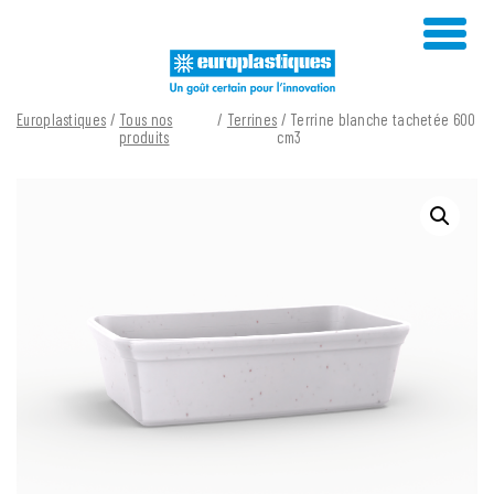
Skip
to
content
Europlastiques
/
Tous nos
/
Terrines
/ Terrine blanche tachetée 600
produits
cm3