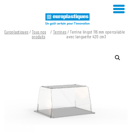
Skip
to
content
Europlastiques
/
Tous nos
/
Terrines
/ Terrine lingot 116 mm operculable
produits
avec languette 420 cm3