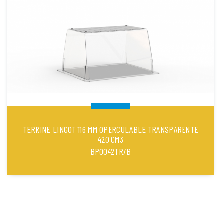
TERRINE LINGOT 116 MM OPERCULABLE TRANSPARENTE
420 CM3
BPO042TR/B