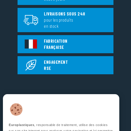
LIVRAISONS SOUS 24H
pour les produits
en stock
FABRICATION
FRANÇAISE
ENGAGEMENT
RSE
EUROPLASTIQUES
5, Rue Jean Dausset
Zone d’Activité des Grands Prés
53810 CHANGÉ
FRANCE
Europlastiques
, responsable de traitement, utilise des cookies
sur son site internet pour analyser votre navigation et lui permettre