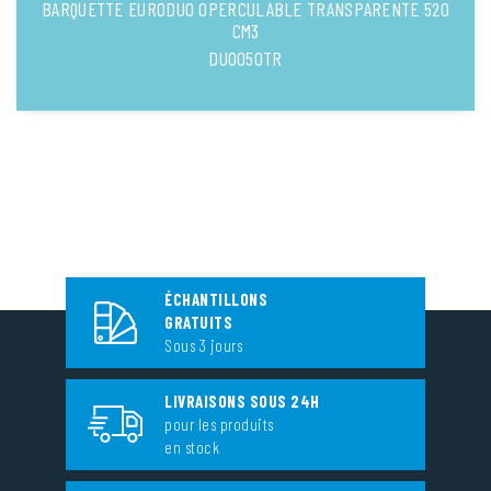
BARQUETTE EURODUO OPERCULABLE TRANSPARENTE 520
CM3
DUO050TR
ÉCHANTILLONS
GRATUITS
Sous 3 jours
LIVRAISONS SOUS 24H
pour les produits
en stock