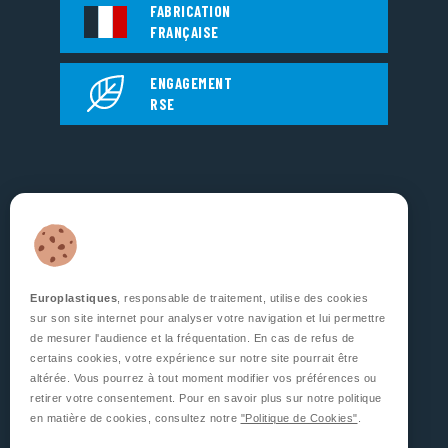
FABRICATION
FRANÇAISE
ENGAGEMENT
RSE
EUROPLASTIQUES
5, Rue Jean Dausset
Zone d’Activité des Grands Prés
53810 CHANGÉ
FRANCE
Europlastiques
, responsable de traitement, utilise des cookies
sur son site internet pour analyser votre navigation et lui permettre
SUIVEZ NOUS
de mesurer l'audience et la fréquentation. En cas de refus de
certains cookies, votre expérience sur notre site pourrait être
altérée. Vous pourrez à tout moment modifier vos préférences ou
retirer votre consentement. Pour en savoir plus sur notre politique
en matière de cookies, consultez notre
"Politique de Cookies"
.
CONTACTEZ-NOUS