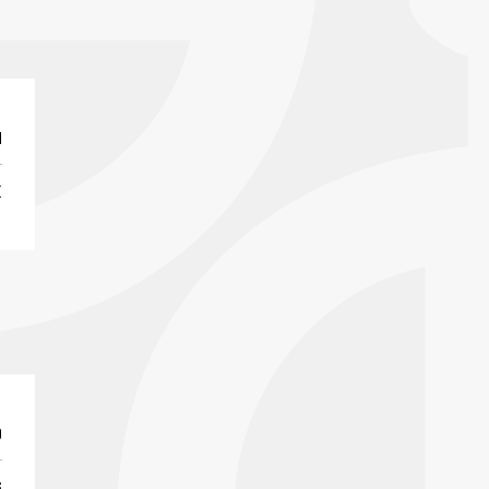
I
E
0
6