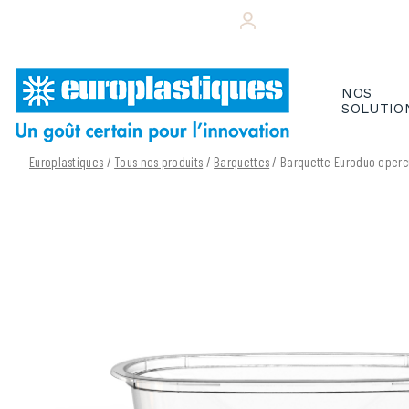
Skip
+33 (0)243 495 656
VOTRE ESPACE CL
to
content
NOS
SOLUTIO
Europlastiques
/
Tous nos produits
/
Barquettes
/ Barquette Euroduo operc