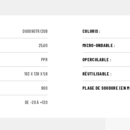
DUO090TR/20B
COLORIS :
25,00
MICRO-ONDABLE :
PPR
OPERCULABLE :
193 X 138 X 58
RÉUTILISABLE :
900
PLAGE DE SOUDURE (EN MM
DE -20 À +120