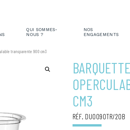
IENT
FR
EN
QUI SOMMES-
NOS
NS
NOUS ?
ENGAGEMENTS
ulable transparente 900 cm3
BARQUETTE
OPERCULAB
CM3
RÉF. DUO090TR/20B