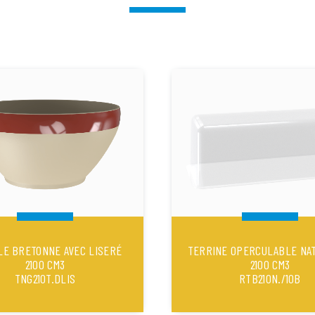
LE BRETONNE AVEC LISERÉ
TERRINE OPERCULABLE NA
2100 CM3
2100 CM3
TNG210T.DLIS
RTB210N./10B