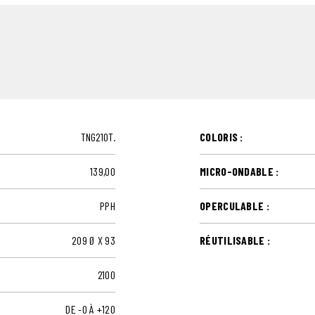
TNG210T.
COLORIS :
139,00
MICRO-ONDABLE :
PPH
OPERCULABLE :
209 Ø X 93
RÉUTILISABLE :
2100
DE -0 À +120