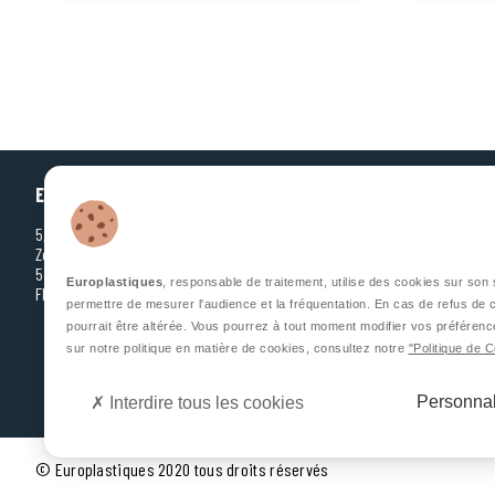
EUROPLASTIQUES
5, Rue Jean Dausset
Zone d’Activité des Grands Prés
53810 CHANGÉ
Europlastiques
, responsable de traitement, utilise des cookies sur son s
FRANCE
permettre de mesurer l'audience et la fréquentation. En cas de refus de c
pourrait être altérée. Vous pourrez à tout moment modifier vos préférenc
sur notre politique en matière de cookies, consultez notre
"Politique de 
Personnal
Interdire tous les cookies
© Europlastiques 2020 tous droits réservés