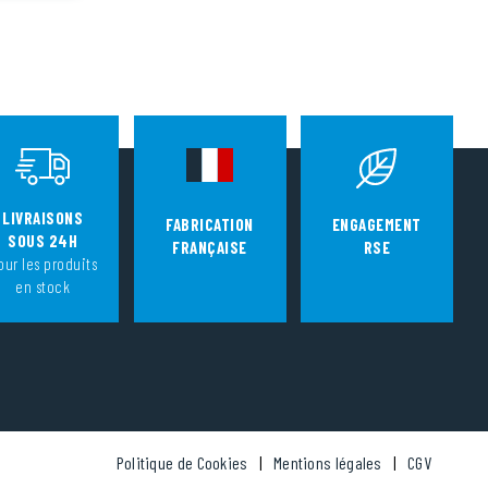
LIVRAISONS
FABRICATION
ENGAGEMENT
SOUS 24H
FRANÇAISE
RSE
our les produits
en stock
Politique de Cookies
Mentions légales
CGV