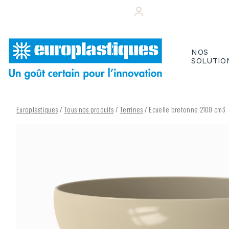
Skip
+33 (0)243 495 656
VOTRE ESPACE CL
to
content
NOS
SOLUTIO
Europlastiques
/
Tous nos produits
/
Terrines
/ Ecuelle bretonne 2100 cm3