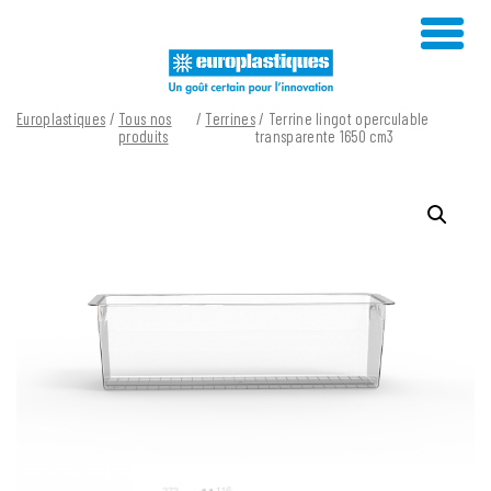
Skip
to
content
Europlastiques
/
Tous nos
/
Terrines
/ Terrine lingot operculable
produits
transparente 1650 cm3