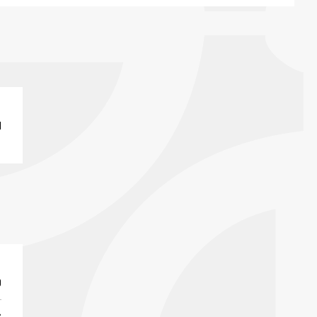
I
0
6