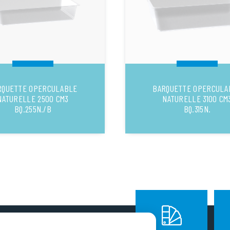
RQUETTE OPERCULABLE
BARQUETTE OPERCULA
NATURELLE 2500 CM3
NATURELLE 3100 CM
BQ.255N./B
BQ.315N.
SUIVEZ NOUS