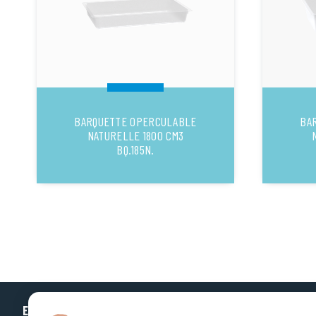
BARQUETTE OPERCULABLE
BA
NATURELLE 1800 CM3
BQ.185N.
EUROPLASTIQUES