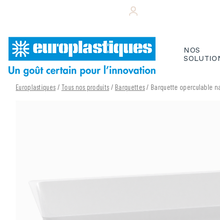
Skip
+33 (0)243 495 656
VOTRE ESPACE CL
to
content
NOS
SOLUTIO
Europlastiques
/
Tous nos produits
/
Barquettes
/ Barquette operculable n