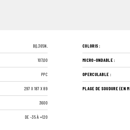
BQ.365N.
COLORIS :
107,00
MICRO-ONDABLE :
PPC
OPERCULABLE :
297 X 187 X 89
PLAGE DE SOUDURE (EN MM
3600
DE -35 À +120