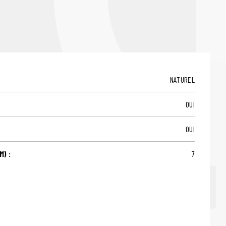
NATUREL
OUI
OUI
) :
7