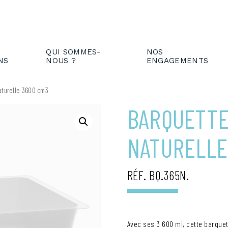
IENT
FR
EN
QUI SOMMES-
NOS
NS
NOUS ?
ENGAGEMENTS
aturelle 3600 cm3
BARQUETTE
NATURELLE
RÉF. BQ.365N.
Avec ses 3 600 ml, cette barqu