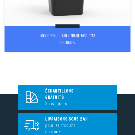
BOX OPERCULABLE NOIRE 500 CM3
CBC050K.
ÉCHANTILLONS
GRATUITS
Sous 3 jours
LIVRAISONS SOUS 24H
pour les produits
en stock