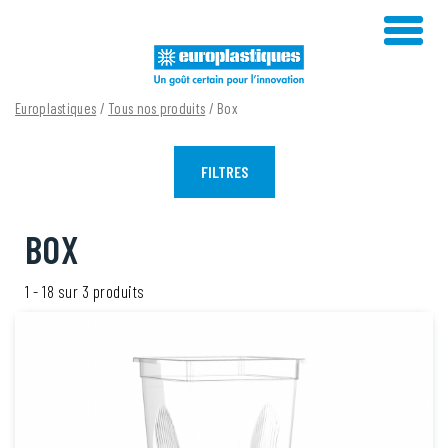
Skip
to
content
Europlastiques
/
Tous nos produits
/ Box
FILTRES
BOX
1 - 18 sur 3 produits