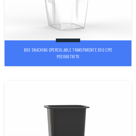
BOX SNACKING OPERCULABLE TRANSPARENTE 650 CM3
POS066TR/70