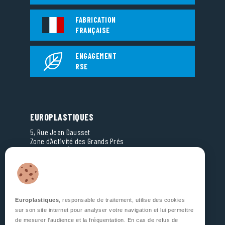
FABRICATION
FRANÇAISE
ENGAGEMENT
RSE
EUROPLASTIQUES
5, Rue Jean Dausset
Zone d’Activité des Grands Prés
53810 CHANGÉ
FRANCE
SUIVEZ NOUS
Europlastiques
, responsable de traitement, utilise des cookies
sur son site internet pour analyser votre navigation et lui permettre
de mesurer l'audience et la fréquentation. En cas de refus de