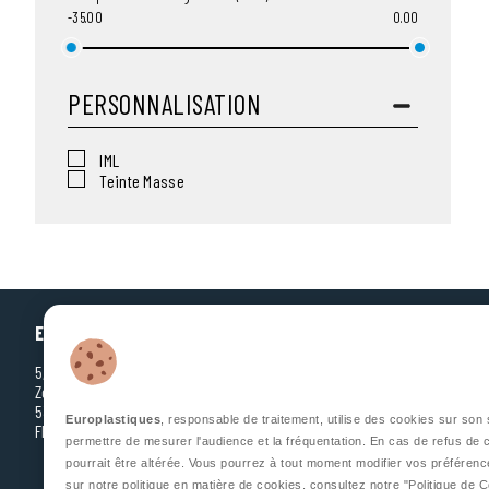
-35.00
0.00
PERSONNALISATION
IML
Teinte Masse
EUROPLASTIQUES
5, Rue Jean Dausset
Zone d’Activité des Grands Prés
53810 CHANGÉ
Europlastiques
, responsable de traitement, utilise des cookies sur son s
FRANCE
permettre de mesurer l'audience et la fréquentation. En cas de refus de c
pourrait être altérée. Vous pourrez à tout moment modifier vos préférenc
sur notre politique en matière de cookies, consultez notre
"Politique de 