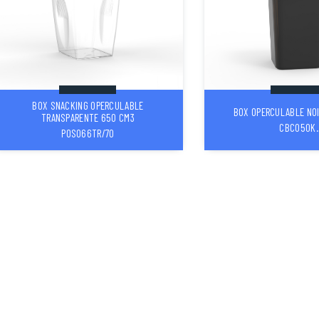
BOX SNACKING OPERCULABLE
BOX OPERCULABLE NO
TRANSPARENTE 650 CM3
CBC050K.
POS066TR/70