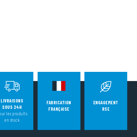
LIVRAISONS
FABRICATION
ENGAGEMENT
SOUS 24H
FRANÇAISE
RSE
our les produits
en stock