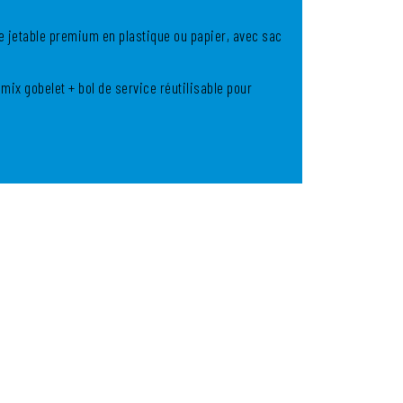
le jetable premium en plastique ou papier, avec sac
 mix gobelet + bol de service réutilisable pour