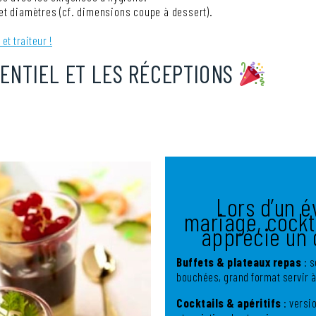
 et diamètres (cf.
dimensions coupe à dessert
).
et traiteur !
MENTIEL ET LES RÉCEPTIONS
Lors d’un 
mariage, cockta
apprécie un 
Buffets & plateaux repas
: s
bouchées, grand format servir à 
Cocktails & apéritifs
: versi