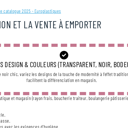
re catalogue 2025 – Europlastiques
ION ET LA VENTE À EMPORTER
S DESIGN & COULEURS (TRANSPARENT, NOIR, BODE
le noir chic, variez les designs de la touche de modernité à l’effet traditi
facilitent la différenciation en magasin.
tique et magasin (rayon frais, boucherie traiteur, boulangerie pâtisseri
le.
casse.
es avec les exigences d’hygiène.