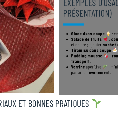
EXEMPLES D’USA
PRÉSENTATION)
Glace dans coupe
: ve
Salade de fruits
:
cou
et coloré ; ajouter
sachet
d
Tiramisu dans coupe
Pudding mousse
:
ro
transport
.
Verrine
apéritive
: min
parfait en
événement
.
RIAUX ET BONNES PRATIQUES