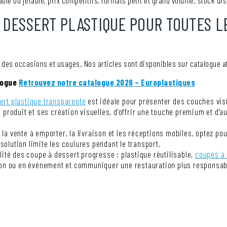
able ou jetable, prix compétitifs, formats petit et grand volume, stock dis
DESSERT PLASTIQUE POUR TOUTES L
des occasions et usages. Nos articles sont disponibles sur catalogue afin
alogue
Retrouvez notre catalogue 2026 – Europlastiques
ert plastique transparente
est idéale pour présenter des couches visi
 produit et ses création visuelles, d’offrir une touche premium et d’
 la vente à emporter, la livraison et les réceptions mobiles, optez pou
 solution limite les coulures pendant le transport.
ilité des coupe à dessert progresse : plastique réutilisable,
coupes à 
tion ou en événement et communiquer une restauration plus responsa