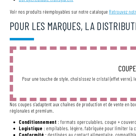
Voir nos produits réemployables sur notre catalogue
Retrouvez not
POUR LES MARQUES, LA DISTRIBUT
COUPE
Pour une touche de style, choisissez le cristal (effet verre), 
Nos coupes s’adaptent aux chaînes de production et de vente en bou
régionales et premium.
Conditionnement
: formats operculables, coupe + couverc
Logistique
: empilables, légère, fabriquée pour limiter la 
Conformité
: destinées au contact alimentaire, compatibl