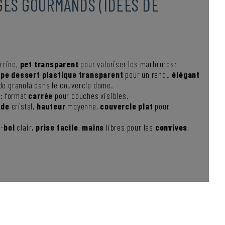
GES GOURMANDS (IDÉES DE
rrine,
pet transparent
pour valoriser les marbrures;
pe dessert plastique transparent
pour un rendu
élégant
e granola dans le couvercle dome.
: format
carrée
pour couches visibles.
nde
cristal,
hauteur
moyenne,
couvercle plat
pour
i-
bol
clair,
prise
facile
,
mains
libres pour les
convives
,