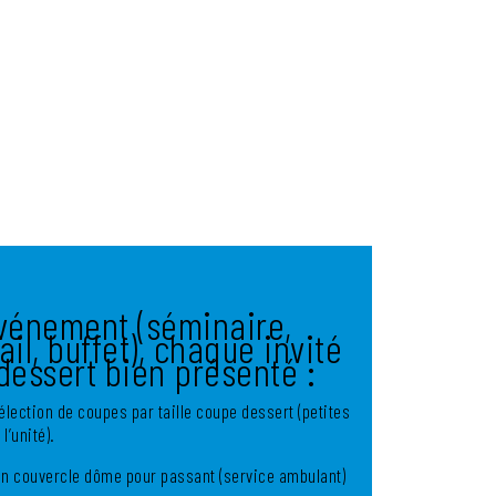
événement (séminaire,
il, buffet), chaque invité
dessert bien présenté :
élection de coupes par taille coupe dessert (petites
l’unité).
on couvercle dôme pour passant (service ambulant)