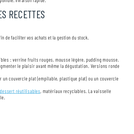
ponible, livraison rapide.
ES RECETTES
 de faciliter vos achats et la gestion du stock.
bles : verrine fruits rouges, mousse légère, pudding mousse,
augmenter le plaisir avant même la dégustation. Versions ronde
r un couvercle plat (empilable, plastique plat) ou un couvercle
dessert réutilisables
, matériaux recyclables. La vaisselle
ble.