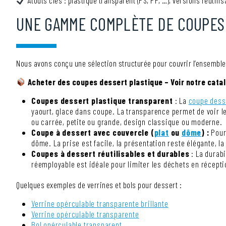
Atouts clés : plastique transparent (PS, PP, …), versions réutilis
UNE GAMME COMPLÈTE DE COUPES 
Nous avons conçu une sélection structurée pour couvrir l’ensemble 
Acheter des coupes dessert plastique – Voir notre cat
Coupes dessert plastique transparent
: La
coupe dess
yaourt, glace dans coupe. La transparence permet de voir le
ou carrée, petite ou grande, design classique ou moderne.
Coupe à dessert avec couvercle (
plat
ou
dôme
) :
Pour
dôme. La prise est facile, la présentation reste élégante, la
Coupes à dessert réutilisables et durables
: La durab
réemployable est idéale pour limiter les déchets en récep
Quelques exemples de verrines et bols pour dessert :
Verrine opérculable transparente brillante
Verrine opérculable transparente
Bol opérculable transparent