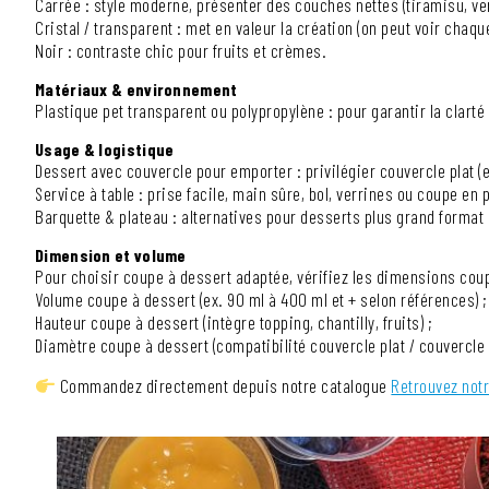
Carrée : style moderne, présenter des couches nettes (tiramisu, ve
Cristal / transparent : met en valeur la création (on peut voir chaque
Noir : contraste chic pour fruits et crèmes.
Matériaux & environnement
Plastique pet transparent ou polypropylène : pour garantir la clarté
Usage & logistique
Dessert avec couvercle pour emporter : privilégier couvercle plat (
Service à table : prise facile, main sûre, bol, verrines ou coupe en 
Barquette & plateau : alternatives pour desserts plus grand format
Dimension et volume
Pour choisir coupe à dessert adaptée, vérifiez les dimensions coup
Volume coupe à dessert (ex. 90 ml à 400 ml et + selon références) ;
Hauteur coupe à dessert (intègre topping, chantilly, fruits) ;
Diamètre coupe à dessert (compatibilité couvercle plat / couvercle
Commandez directement depuis notre catalogue
Retrouvez not