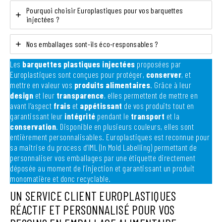
Pourquoi choisir Europlastiques pour vos barquettes
injectées ?
Nos emballages sont-ils éco-responsables ?
Les
barquettes plastiques injectées
proposées par
Europlastiques sont conçues pour protéger,
conserver
, et
mettre en valeur vos
produits alimentaires
. Grâce à leur
design
et leur
transparence
, elles permettent de mettre en
avant l’aspect
frais
et
appétissant
de vos produits tout en
garantissant leur
intégrité
pendant le
transport
et la
conservation
. Disponible en plusieurs couleurs, elles sont
entièrement personnalisables. Europlastiques est reconnue pour
sa maitrise du process d’IML (In Mold Labelling) permettant de
personnaliser vos emballages par une étiquette directement
déposée au moment de l’injection et garantissant un produit
monomatière et donc recyclable.
UN SERVICE CLIENT EUROPLASTIQUES
RÉACTIF ET PERSONNALISÉ POUR VOS