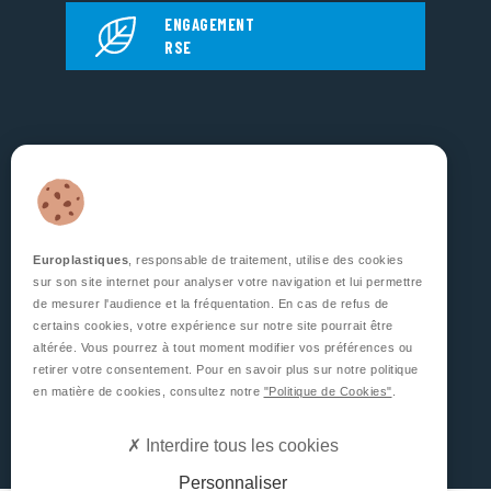
ENGAGEMENT
RSE
EUROPLASTIQUES
5, Rue Jean Dausset
Zone d’Activité des Grands Prés
53810 CHANGÉ
FRANCE
Europlastiques
, responsable de traitement, utilise des cookies
sur son site internet pour analyser votre navigation et lui permettre
SUIVEZ NOUS
de mesurer l'audience et la fréquentation. En cas de refus de
certains cookies, votre expérience sur notre site pourrait être
altérée. Vous pourrez à tout moment modifier vos préférences ou
retirer votre consentement. Pour en savoir plus sur notre politique
en matière de cookies, consultez notre
"Politique de Cookies"
.
CONTACTEZ-NOUS
Interdire tous les cookies
Personnaliser