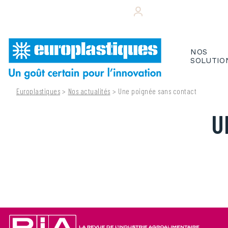
Skip
+33 (0)243 495 656
VOTRE ESPACE CL
to
content
NOS
SOLUTIO
Europlastiques
>
Nos actualités
>
Une poignée sans contact
U