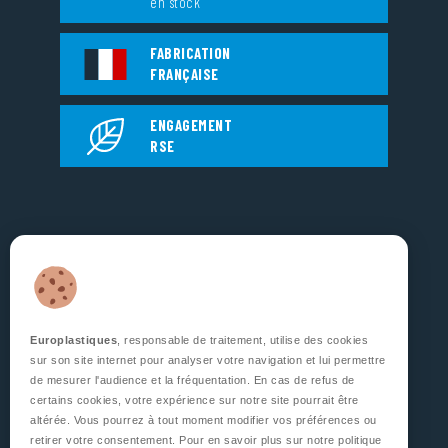
en stock
FABRICATION
FRANÇAISE
ENGAGEMENT
RSE
EUROPLASTIQUES
5, Rue Jean Dausset
Zone d’Activité des Grands Prés
53810 CHANGÉ
FRANCE
Europlastiques
, responsable de traitement, utilise des cookies
sur son site internet pour analyser votre navigation et lui permettre
SUIVEZ NOUS
de mesurer l'audience et la fréquentation. En cas de refus de
certains cookies, votre expérience sur notre site pourrait être
altérée. Vous pourrez à tout moment modifier vos préférences ou
retirer votre consentement. Pour en savoir plus sur notre politique